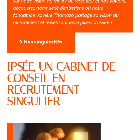
sur notre vision du métier de recruteur et nos valeurs,
découvrez notre série d’entretiens où notre
fondatrice, Xavière Thomazo partage sa vision du
recrutement et revient sur les 6 piliers d’IPSÉE !
Nos singularités
IPSÉE, UN CABINET DE
CONSEIL EN
RECRUTEMENT
SINGULIER